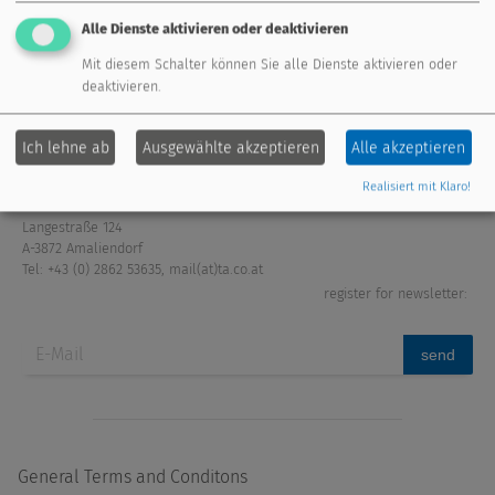
Alle Dienste aktivieren oder deaktivieren
extension modules
fresh water system
Mit diesem Schalter können Sie alle Dienste aktivieren oder
deaktivieren.
sensors
accessories
Ich lehne ab
Ausgewählte akzeptieren
Alle akzeptieren
Realisiert mit Klaro!
Technische Alternative RT GmbH
Langestraße 124
A-3872 Amaliendorf
Tel: +43 (0) 2862 53635
,
mail(at)ta.co.at
register for newsletter:
send
General Terms and Conditons