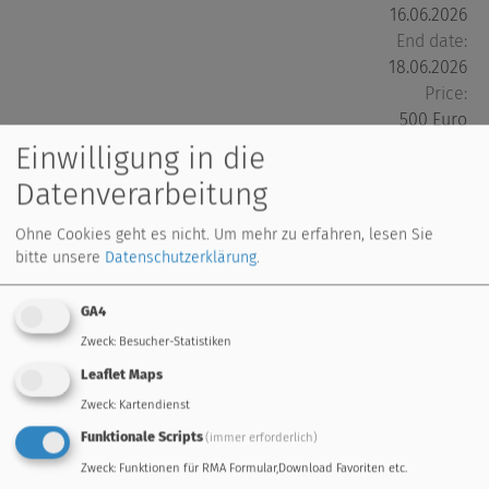
16.06.2026
End date:
18.06.2026
Price:
500 Euro
Location:
Einwilligung in die
Landhotel Reschenhof
Datenverarbeitung
Back to event details
Ohne Cookies geht es nicht.
Um mehr zu erfahren, lesen Sie
Back to listview
bitte unsere
Datenschutzerklärung
.
GA4
Teilnahmebedingungen
Zweck
:
Besucher-Statistiken
Leaflet Maps
Zweck
:
Kartendienst
standard controller
freely programmable
Funktionale Scripts
(immer erforderlich)
energy management
remote maintenance
Zweck
:
Funktionen für RMA Formular,Download Favoriten etc.