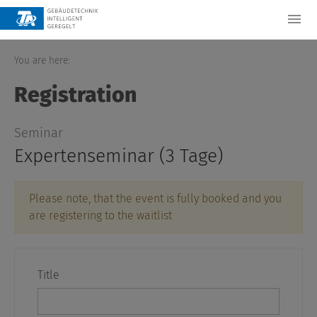
You are here:
Registration
Seminar
Expertenseminar (3 Tage)
Please note, that the event is fully booked and you
are registering to the waitlist
Title