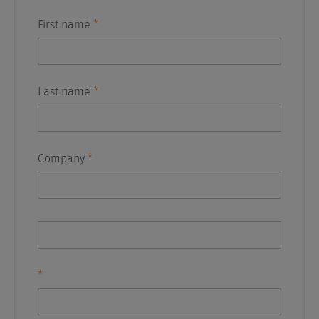
First name
*
Last name
*
Company
*
*