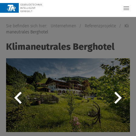
Sie befinden sich hier:
Unternehmen
/
Referenzprojekte
/
Kli
maneutrales Berghotel
Klimaneutrales Berghotel