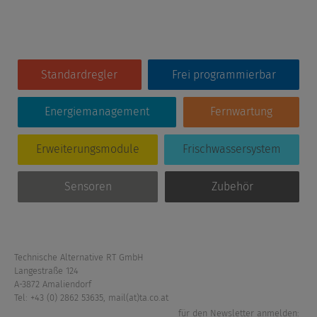
Standardregler
Frei programmierbar
Energiemanagement
Fernwartung
Erweiterungsmodule
Frischwassersystem
Sensoren
Zubehör
Technische Alternative RT GmbH
Langestraße 124
A-3872 Amaliendorf
Tel: +43 (0) 2862 53635
,
mail(at)ta.co.at
für den Newsletter anmelden: