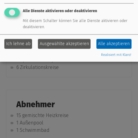
elektrisch
1 Gaskessel 400KW (Falls die Leistung des BHKW
Alle Dienste aktivieren oder deaktivieren
nicht ausreicht)
Mit diesem Schalter können Sie alle Dienste aktivieren oder
1 Ölkessel 400KW (als Backup bei Störung des
deaktivieren.
Gaskessels)
2 thermische Solaranlagen mit insgesamt
Ich lehne ab
Ausgewählte akzeptieren
Alle akzeptieren
100m2
4 Heizregister für Lüftungsanlage
Realisiert mit Klaro!
2 Speicherladesysteme
6 Zirkulationskreise
Abnehmer
15 gemischte Heizkreise
1 Außenpool
1 Schwimmbad