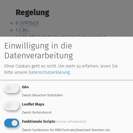
Regelung
6
UVR16x2K
1
C.M.I.
1
CAN-MTx2
als Bedienteil im Schwimmbad
Einwilligung in die
8 CAN-UES
2 AC/DC Konverter
Datenverarbeitung
diverse
Hilfsrelais
Sensorik
(74x Temperatur)
Ohne Cookies geht es nicht.
Um mehr zu erfahren, lesen Sie
bitte unsere
Datenschutzerklärung
.
GA4
Zweck
:
Besucher-Statistiken
Anlage
Leaflet Maps
1 BHKW Haupthaus 70KW thermisch, 30KW
Zweck
:
Kartendienst
elektrisch
Funktionale Scripts
(immer erforderlich)
1 BHKW Nebengebäude 30KW thermisch, 16KW
Zweck
:
Funktionen für RMA Formular,Download Favoriten etc.