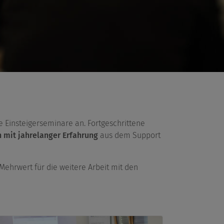
e Einsteigerseminare an. Fortgeschrittene
 mit jahrelanger Erfahrung
aus dem Support
Mehrwert für die weitere Arbeit mit den