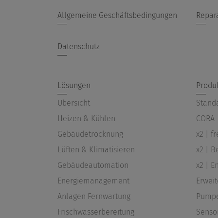
Allgemeine Geschäftsbedingungen
Repar
Datenschutz
Lösungen
Produ
Übersicht
Stand
Heizen & Kühlen
CORA
Gebäudetrocknung
x2 | f
Lüften & Klimatisieren
x2 | B
Gebäudeautomation
x2 | 
Energiemanagement
Erwei
Anlagen Fernwartung
Pump
Frischwasserbereitung
Senso