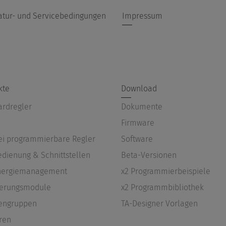
atur- und Servicebedingungen
Impressum
kte
Download
ardregler
Dokumente
Firmware
rei programmierbare Regler
Software
edienung & Schnittstellen
Beta-Versionen
Energiemanagement
x2 Programmierbeispiele
terungsmodule
x2 Programmbibliothek
engruppen
TA-Designer Vorlagen
ren