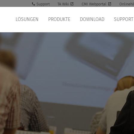
Support
TA Wiki
CMI Webportal
Onlinehi
LÖSUNGEN
PRODUKTE
DOWNLOAD
SUPPORT