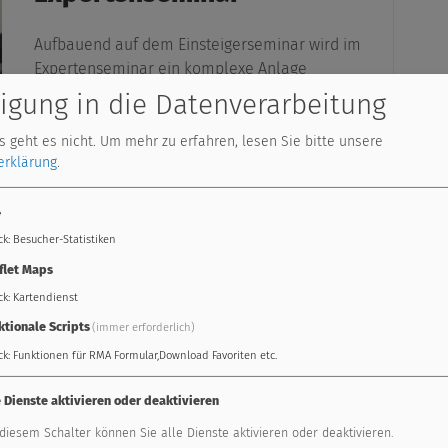
Aufbauend auf dem Einsteigerseminar wird im
Expertenseminar ein komplexe Anlage
programmiert und ein Schwerpunkt auf den
ligung in die Datenverarbeitung
CAN-Bus und Modbus gelegt. Darüber hinaus
wird unter anderem auch das Datenlogging
 geht es nicht.
Um mehr zu erfahren, lesen Sie bitte unsere
erklärung
.
behandelt und eine Visualisierung erstellt.
4
weiterlesen
ck
:
Besucher-Statistiken
flet Maps
ck
:
Kartendienst
aren und Webinaren schneller.
ktionale Scripts
(immer erforderlich)
ck
:
Funktionen für RMA Formular,Download Favoriten etc.
ie Infos zu Restplätzen geben wir über unseren
Newsletter
bek
 Sie zu Seminaren und Webinaren zusätzlich benachrichtigt w
e Dienste aktivieren oder deaktivieren
 diesem Schalter können Sie alle Dienste aktivieren oder deaktivieren.