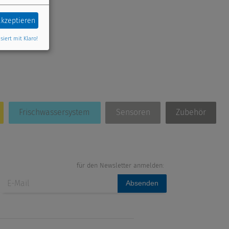
akzeptieren
siert mit Klaro!
Frischwassersystem
Sensoren
Zubehör
für den Newsletter anmelden:
Absenden