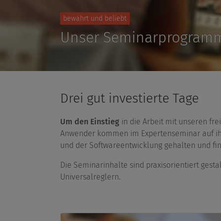
bewährt und beliebt
Unser Seminarprogram
Übersicht
Drei gut investierte Tage
Um den Einstieg
in die Arbeit mit unseren fre
Anwender kommen im Expertenseminar auf ih
und der Softwareentwicklung gehalten und fin
Die Seminarinhalte sind praxisorientiert gest
Universalreglern.