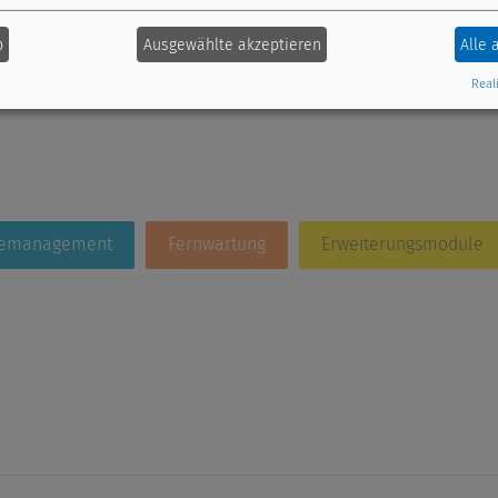
b
Ausgewählte akzeptieren
Alle 
Reali
iemanagement
Fernwartung
Erweiterungsmodule