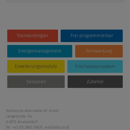
Standardregler
Frei programmierbar
Energiemanagement
Fernwartung
Erweiterungsmodule
Frischwassersystem
Sensoren
Zubehör
Technische Alternative RT GmbH
Langestraße 124
A-3872 Amaliendorf
Tel: +43 (0) 2862 53635
,
mail(at)ta.co.at