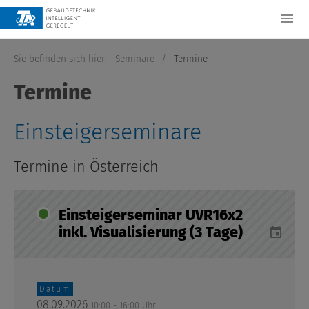
Sie befinden sich hier:
Seminare
/
Termine
Termine
Einsteigerseminare
Termine in Österreich
Einsteigerseminar UVR16x2
inkl. Visualisierung (3 Tage)
Datum
08.09.2026
10:00 - 16:00 Uhr