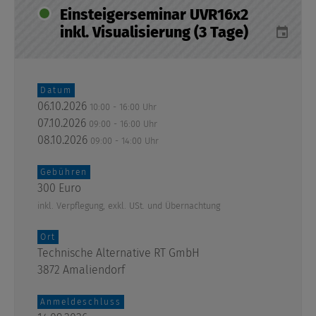
Einsteigerseminar UVR16x2
inkl. Visualisierung (3 Tage)
Datum
06.10.2026
10:00 - 16:00 Uhr
07.10.2026
09:00 - 16:00 Uhr
08.10.2026
09:00 - 14:00 Uhr
Gebühren
300 Euro
inkl. Verpflegung, exkl. USt. und Übernachtung
Ort
Technische Alternative RT GmbH
3872 Amaliendorf
Anmeldeschluss