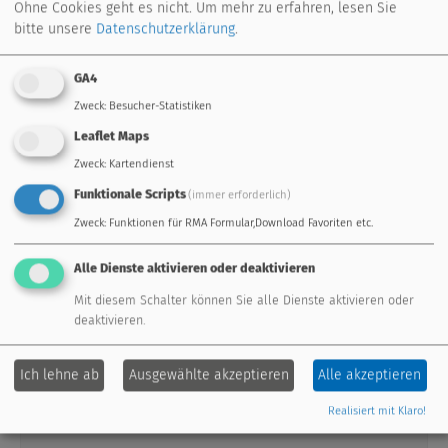
Ohne Cookies geht es nicht.
Um mehr zu erfahren, lesen Sie
bitte unsere
Datenschutzerklärung
.
Anmeldeschluss
12.10.2026
GA4
Zweck
:
Besucher-Statistiken
Leaflet Maps
Expertenseminare
Zweck
:
Kartendienst
Funktionale Scripts
Termine in Österreich
(immer erforderlich)
Zweck
:
Funktionen für RMA Formular,Download Favoriten etc.
Expertenseminar (3 Tage)
Alle Dienste aktivieren oder deaktivieren
Mit diesem Schalter können Sie alle Dienste aktivieren oder
deaktivieren.
Datum
20.10.2026
Ich lehne ab
Ausgewählte akzeptieren
Alle akzeptieren
10:00 - 16:00 Uhr
21.10.2026
09:00 - 16:00 Uhr
Realisiert mit Klaro!
22.10.2026
09:00 - 14:00 Uhr