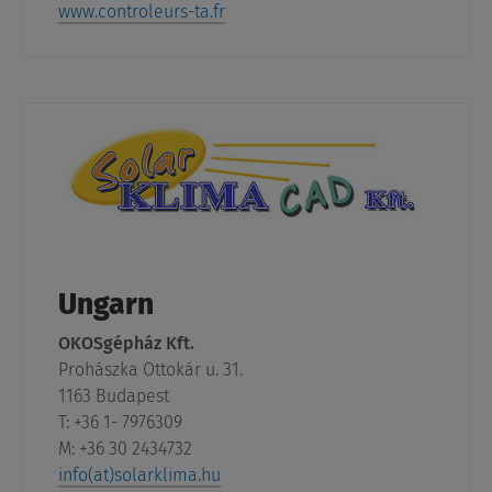
www.controleurs-ta.fr
Ungarn
OKOSgépház Kft.
Prohászka Ottokár u. 31.
1163 Budapest
T: +36 1- 7976309
M: +36 30 2434732
info(at)solarklima.hu