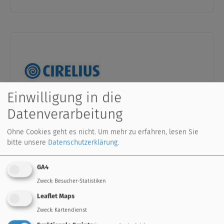
Einwilligung in die
Datenverarbeitung
Portugal
Ohne Cookies geht es nicht.
Um mehr zu erfahren, lesen Sie
CIRELIUS, Lda Materiais Para Gas e
bitte unsere
Datenschutzerklärung
.
Aquecimento
Rua da Cancela Velha 26
GA4
Zona Industrial de Avintes
Zweck
:
Besucher-Statistiken
4430-660 Avintes
Leaflet Maps
T: 0035 1 227843817
Zweck
:
Kartendienst
info(at)cirelius.pt