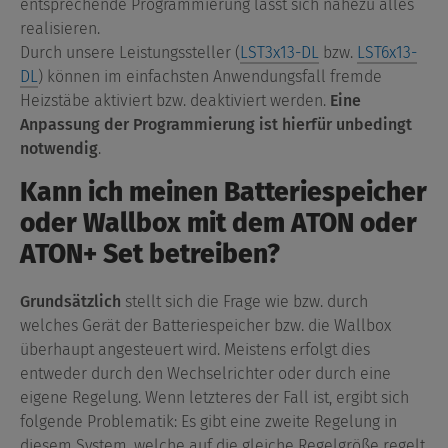
entsprechende Programmierung lässt sich nahezu alles
realisieren.
Durch unsere Leistungssteller (
LST3x13-DL
bzw.
LST6x13-
DL
) können im einfachsten Anwendungsfall fremde
Heizstäbe aktiviert bzw. deaktiviert werden.
Eine
Anpassung der Programmierung ist hierfür unbedingt
notwendig
.
Kann ich meinen Batteriespeicher
oder Wallbox mit dem ATON oder
ATON+ Set betreiben?
Grundsätzlich
stellt sich die Frage wie bzw. durch
welches Gerät der Batteriespeicher bzw. die Wallbox
überhaupt angesteuert wird. Meistens erfolgt dies
entweder durch den Wechselrichter oder durch eine
eigene Regelung. Wenn letzteres der Fall ist, ergibt sich
folgende Problematik: Es gibt eine zweite Regelung in
diesem System, welche auf die gleiche Regelgröße regelt.