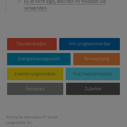
Es ist nicht egal, welchen PV Heizstab Sie
verwenden.
Standardregler
Frei programmierbar
Energiemanagement
Fernwartung
Erweiterungsmodule
Frischwassersystem
Sensoren
Zubehör
Technische Alternative RT GmbH
Langestraße 124