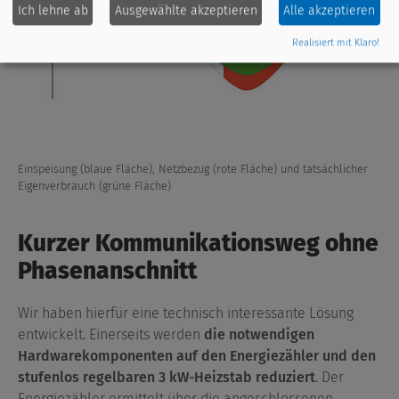
Ich lehne ab
Ausgewählte akzeptieren
Alle akzeptieren
Realisiert mit Klaro!
Einspeisung (blaue Fläche), Netzbezug (rote Fläche) und tatsächlicher
Eigenverbrauch (grüne Fläche)
Kurzer Kommunikationsweg ohne
Phasenanschnitt
Wir haben hierfür eine technisch interessante Lösung
entwickelt. Einerseits werden
die notwendigen
Hardwarekomponenten auf den Energiezähler und den
stufenlos regelbaren 3 kW-Heizstab reduziert
. Der
Energiezähler ermittelt über die angeschlossenen