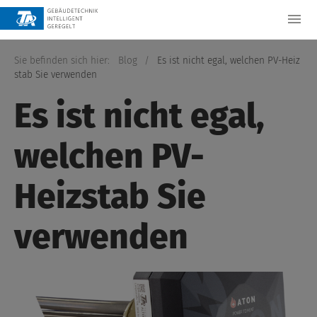
Sie befinden sich hier:
Blog
/
Es ist nicht egal, welchen PV-Heiz
stab Sie verwenden
Es ist nicht egal,
welchen PV-
Heizstab Sie
verwenden