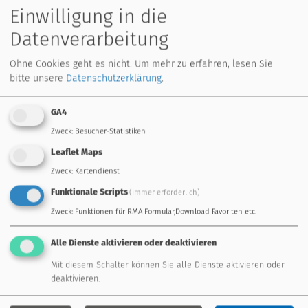
Einwilligung in die
Auch für Kunden spürbar
Datenverarbeitung
Abgesehen davon verursacht das zeitversetzte
Ohne Cookies geht es nicht.
Um mehr zu erfahren, lesen Sie
Durchschalten des Stroms zuerst die Einspeisung (Bild 4,
bitte unsere
Datenschutzerklärung
.
blaue Fläche) und danach den Netzbezug (Bild 4, rote
Fläche). Je kleiner also der PV Überschuss ist, desto
GA4
größer sind Einspeisung und Bezug im Vergleich zum
Zweck
:
Besucher-Statistiken
tatsächlichen Eigenverbrauch (Bild 4, grüne Fläche). Die
Leaflet Maps
zukünftigen Smart Meter erkennen sowohl Bezug als
Zweck
:
Kartendienst
auch die Einspeisung sehr genau, was dem Kunden in der
Regel mehr Geld kostet als die Einspeisung bringt.
Funktionale Scripts
(immer erforderlich)
Zweck
:
Funktionen für RMA Formular,Download Favoriten etc.
Alle Dienste aktivieren oder deaktivieren
Mit diesem Schalter können Sie alle Dienste aktivieren oder
deaktivieren.