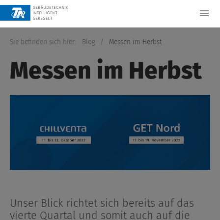
Sie befinden sich hier:
Blog
/
Messen im Herbst
Messen im Herbst
Unser Blick richtet sich bereits auf das
vierte Quartal und somit auch auf die