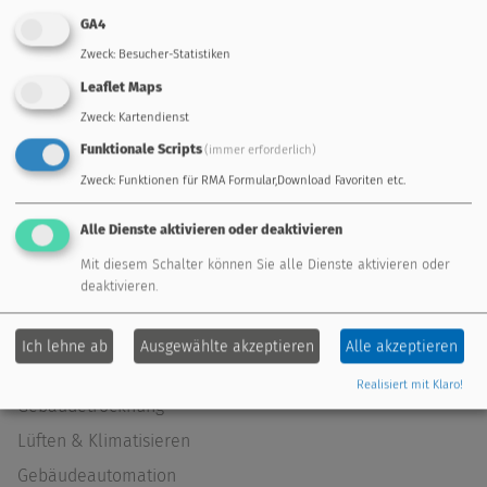
GA4
Zweck
:
Besucher-Statistiken
Allgemeine Geschäftsbedingungen
Leaflet Maps
Zweck
:
Kartendienst
Reparatur- und Servicebedingungen
Impressum
Funktionale Scripts
(immer erforderlich)
Zweck
:
Funktionen für RMA Formular,Download Favoriten etc.
Datenschutz
Alle Dienste aktivieren oder deaktivieren
Mit diesem Schalter können Sie alle Dienste aktivieren oder
deaktivieren.
Lösungen
Übersicht
Ich lehne ab
Ausgewählte akzeptieren
Alle akzeptieren
Heizen & Kühlen
Realisiert mit Klaro!
Gebäudetrocknung
Lüften & Klimatisieren
Gebäudeautomation