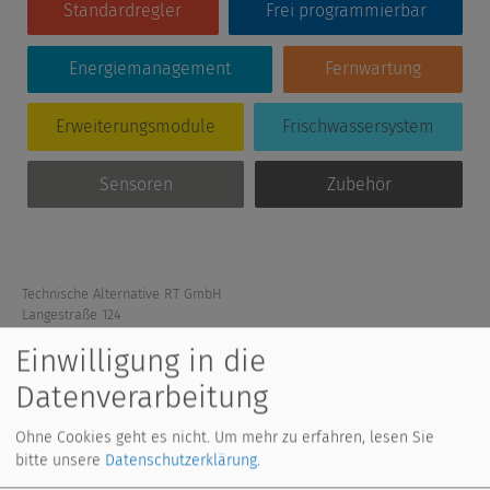
Standardregler
Frei programmierbar
Energiemanagement
Fernwartung
Erweiterungsmodule
Frischwassersystem
Sensoren
Zubehör
Technische Alternative RT GmbH
Langestraße 124
A-3872 Amaliendorf
Einwilligung in die
Tel: +43 (0) 2862 53635
,
mail(at)ta.co.at
für den Newsletter anmelden:
Datenverarbeitung
Ohne Cookies geht es nicht.
Um mehr zu erfahren, lesen Sie
Absenden
bitte unsere
Datenschutzerklärung
.