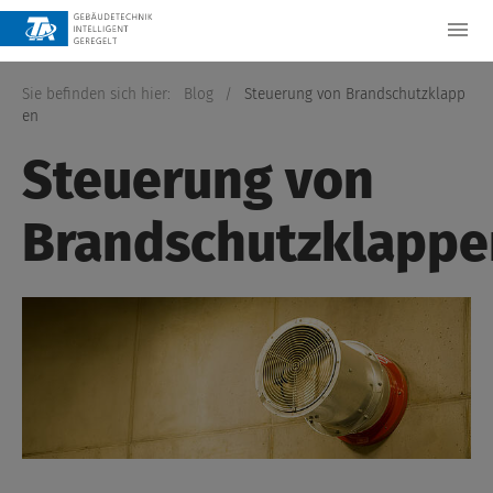
Sie befinden sich hier:
Blog
/
Steuerung von Brandschutzklapp
en
Steuerung von
Brandschutzklappe