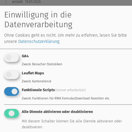
erstellt:
19.05.2026
Einwilligung in die
Datenverarbeitung
Standardregler
Frei programmierbar
Ohne Cookies geht es nicht.
Um mehr zu erfahren, lesen Sie bitte
Energiemanagement
Fernwartung
unsere
Datenschutzerklärung
.
GA4
Erweiterungsmodule
Frischwassersystem
Zweck
:
Besucher-Statistiken
Sensoren
Zubehör
Leaflet Maps
Zweck
:
Kartendienst
Funktionale Scripts
(immer erforderlich)
Zweck
:
Funktionen für RMA Formular,Download Favoriten etc.
Technische Alternative RT GmbH
Langestraße 124
Alle Dienste aktivieren oder deaktivieren
A-3872 Amaliendorf
Tel: +43 (0) 2862 53635
,
mail(at)ta.co.at
Mit diesem Schalter können Sie alle Dienste aktivieren oder
für den Newsletter anmelden:
deaktivieren.