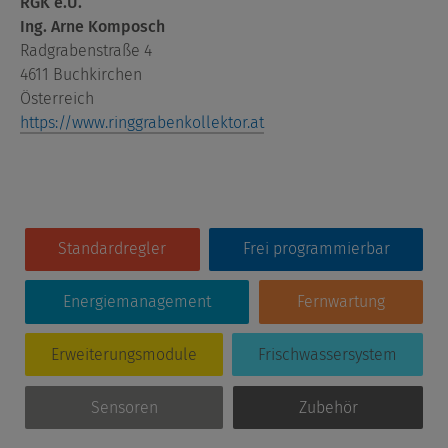
RGK e.U.
Ing. Arne Komposch
Radgrabenstraße 4
4611 Buchkirchen
Österreich
https://www.ringgrabenkollektor.at
Standardregler
Frei programmierbar
Energiemanagement
Fernwartung
Erweiterungsmodule
Frischwassersystem
Sensoren
Zubehör