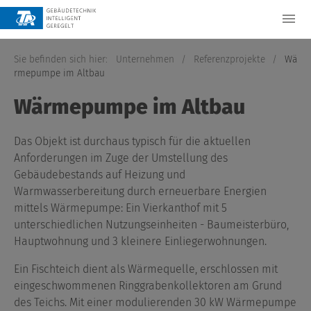
Sie befinden sich hier:
Unternehmen
/
Referenzprojekte
/
Wä
rmepumpe im Altbau
Wärmepumpe im Altbau
Das Objekt ist durchaus typisch für die aktuellen
Anforderungen im Zuge der Umstellung des
Gebäudebestands auf Heizung und
Warmwasserbereitung durch erneuerbare Energien
mittels Wärmepumpe: Ein Vierkanthof mit 5
unterschiedlichen Nutzungseinheiten - Baumeisterbüro,
Hauptwohnung und 3 kleinere Einliegerwohnungen.
Ein Fischteich dient als Wärmequelle, erschlossen mit
eingeschwommenen Ringgrabenkollektoren am Grund
des Teichs. Mit einer modulierenden 30 kW Wärmepumpe