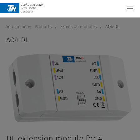
You are here:
Products
/
Extension modules
/
AO4-DL
AO4-DL
DL extension module for 4