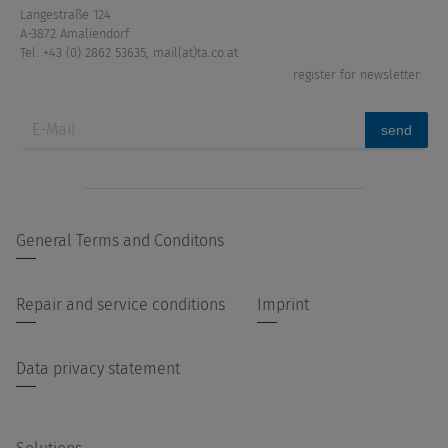
Langestraße 124
A-3872 Amaliendorf
Tel: +43 (0) 2862 53635
,
mail(at)ta.co.at
register for newsletter:
send
General Terms and Conditons
Repair and service conditions
Imprint
Data privacy statement