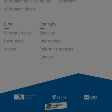
x2 Programming examples
Licensing
x2 Program library
Blog
Company
Current Articles
About us
Newsletter
International
Videos
Reference projects
Contact