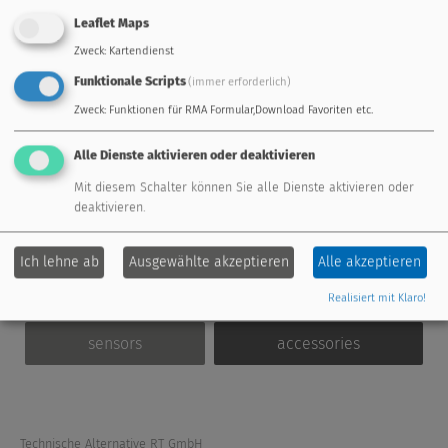
Visualisierung (3 Tage)
Leaflet Maps
in 3872 Amaliendorf
Details
Zweck
:
Kartendienst
Funktionale Scripts
(immer erforderlich)
Zweck
:
Funktionen für RMA Formular,Download Favoriten etc.
Alle Dienste aktivieren oder deaktivieren
standard controller
freely programmable
Mit diesem Schalter können Sie alle Dienste aktivieren oder
deaktivieren.
energy management
remote maintenance
Ich lehne ab
Ausgewählte akzeptieren
Alle akzeptieren
extension modules
fresh water system
Realisiert mit Klaro!
sensors
accessories
Technische Alternative RT GmbH