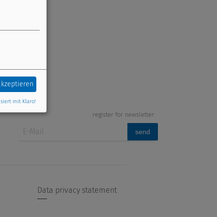
akzeptieren
siert mit Klaro!
register for newsletter:
send
Data privacy statement