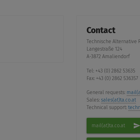
Contact
Technische Alternative
Langestraße 124
A-3872 Amaliendorf
Tel: +43 (0) 2862 53635
Fax: +43 (0) 2862 536357
General requests:
mail(a
Sales:
sales(at)ta.co.at
Technical support:
techn
mail(at)ta.co.at