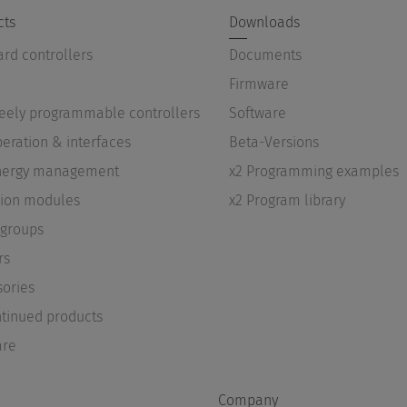
cts
Downloads
rd controllers
Documents
Firmware
reely programmable controllers
Software
peration & interfaces
Beta-Versions
Energy management
x2 Programming examples
sion modules
x2 Program library
groups
rs
sories
ntinued products
are
Company