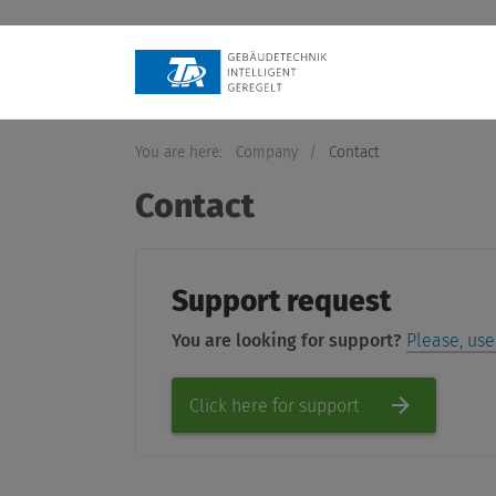
You are here:
Company
/
Contact
Contact
Support request
You are looking for support?
Please, use
Click here for support