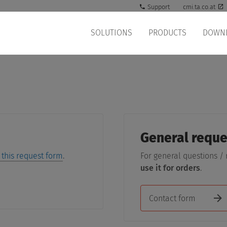
Support
cmi.ta.co.at
SOLUTIONS
PRODUCTS
DOWN
General reque
 this request form
.
For general questions /
use it for orders
.
Contact form