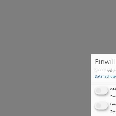
Einwil
Ohne Cookies
Datenschutz
GA
Zwe
Lea
Zwe