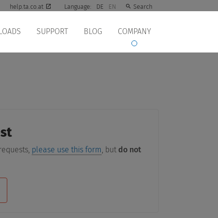
help.ta.co.at
Language:
DE
EN
Search
LOADS
SUPPORT
BLOG
COMPANY
st
 requests,
please use this form
, but
do not