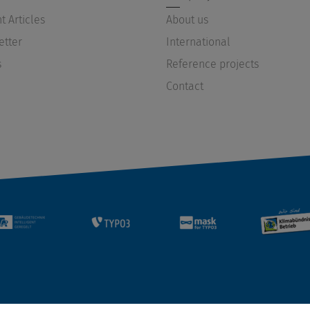
t Articles
About us
etter
International
s
Reference projects
Contact