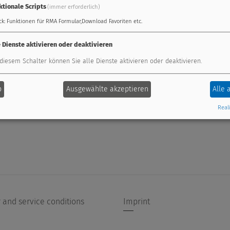
ktionale Scripts
(immer erforderlich)
ck
:
Funktionen für RMA Formular,Download Favoriten etc.
e Dienste aktivieren oder deaktivieren
 diesem Schalter können Sie alle Dienste aktivieren oder deaktivieren.
b
Ausgewählte akzeptieren
Alle 
Reali
 and service conditions
Imprint