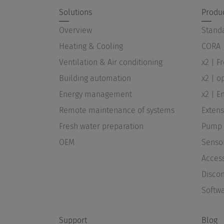
Solutions
Produ
Overview
Standa
Heating & Cooling
CORA
Ventilation & Air conditioning
x2 | F
Building automation
x2 | o
Energy management
x2 | 
Remote maintenance of systems
Exten
Fresh water preparation
Pump 
OEM
Senso
Acces
Disco
Softw
Support
Blog