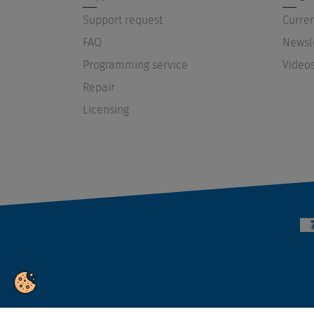
Support request
Curren
FAQ
Newsl
Programming service
Video
Repair
Licensing