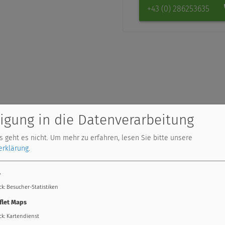
+43 (0) 286253635
ligung in die Datenverarbeitung
 geht es nicht.
Um mehr zu erfahren, lesen Sie bitte unsere
erklärung
.
4
ck
:
Besucher-Statistiken
flet Maps
ck
:
Kartendienst