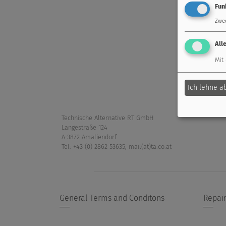
Fun
Zwe
All
Mit
Ich lehne a
Technische Alternative RT GmbH
Langestraße 124
A-3872 Amaliendorf
Tel: +43 (0) 2862 53635
,
mail(at)ta.co.at
General Terms and Conditons
Repair