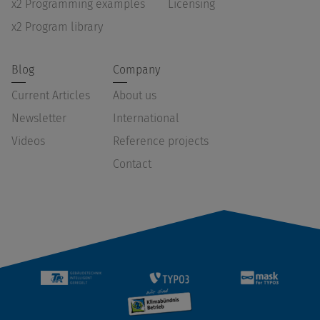
x2 Programming examples
Licensing
x2 Program library
Blog
Company
Current Articles
About us
Newsletter
International
Videos
Reference projects
Contact