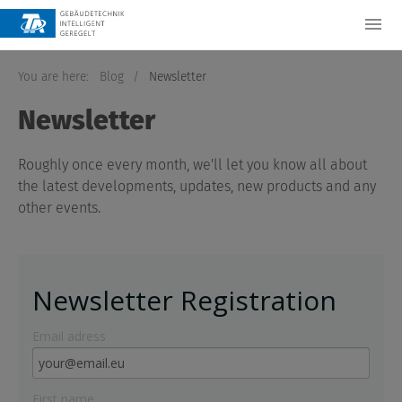
You are here:
Blog
/
Newsletter
Newsletter
Roughly once every month, we'll let you know all about
the latest developments, updates, new products and any
other events.
Newsletter Registration
Email adress
First name