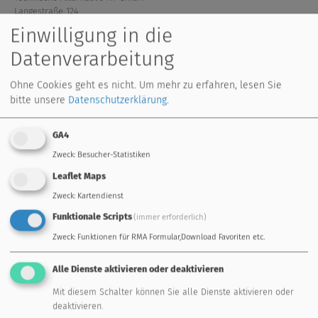
Langestraße 124
A-3872 Amaliendorf
Einwilligung in die
Tel: +43 (0) 2862 53635
,
mail(at)ta.co.at
Datenverarbeitung
register for newsletter:
Ohne Cookies geht es nicht.
Um mehr zu erfahren, lesen Sie
send
bitte unsere
Datenschutzerklärung
.
GA4
Zweck
:
Besucher-Statistiken
General Terms and Conditons
Leaflet Maps
Zweck
:
Kartendienst
Repair and service conditions
Imprint
Funktionale Scripts
(immer erforderlich)
Zweck
:
Funktionen für RMA Formular,Download Favoriten etc.
Data privacy statement
Alle Dienste aktivieren oder deaktivieren
Mit diesem Schalter können Sie alle Dienste aktivieren oder
deaktivieren.