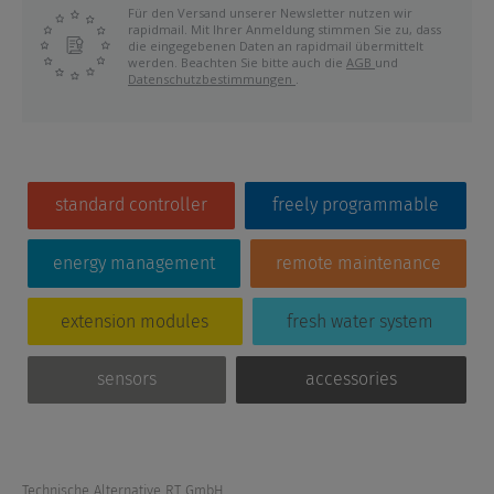
Für den Versand unserer Newsletter nutzen wir
rapidmail. Mit Ihrer Anmeldung stimmen Sie zu, dass
die eingegebenen Daten an rapidmail übermittelt
werden. Beachten Sie bitte auch die
AGB
und
Datenschutzbestimmungen
.
standard controller
freely programmable
energy management
remote maintenance
extension modules
fresh water system
sensors
accessories
Technische Alternative RT GmbH