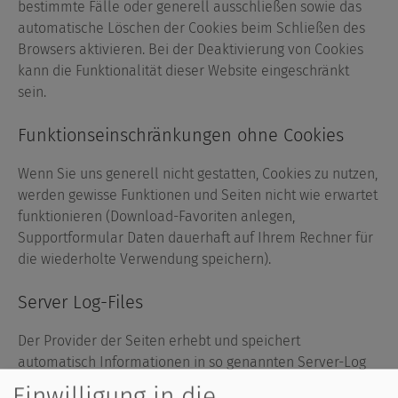
bestimmte Fälle oder generell ausschließen sowie das
automatische Löschen der Cookies beim Schließen des
Browsers aktivieren. Bei der Deaktivierung von Cookies
kann die Funktionalität dieser Website eingeschränkt
sein.
Funktionseinschränkungen ohne Cookies
Wenn Sie uns generell nicht gestatten, Cookies zu nutzen,
werden gewisse Funktionen und Seiten nicht wie erwartet
funktionieren (Download-Favoriten anlegen,
Supportformular Daten dauerhaft auf Ihrem Rechner für
die wiederholte Verwendung speichern).
Server Log-Files
Der Provider der Seiten erhebt und speichert
automatisch Informationen in so genannten Server-Log
Files, die Ihr Browser automatisch an uns übermittelt.
Einwilligung in die