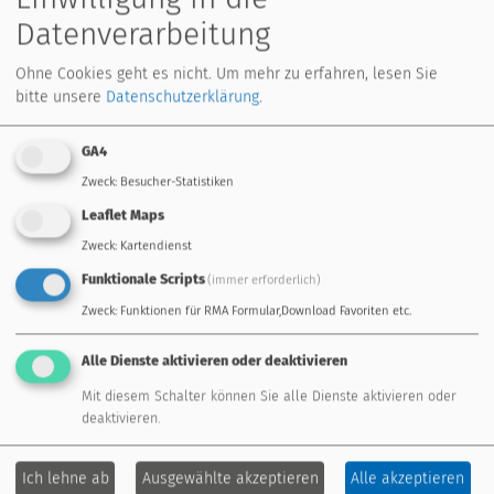
Dies sind:
Datenverarbeitung
Browsertyp und Browserversion
Ohne Cookies geht es nicht.
Um mehr zu erfahren, lesen Sie
verwendetes Betriebssystem
bitte unsere
Datenschutzerklärung
.
Referrer URL
Hostname des zugreifenden Rechners
GA4
Uhrzeit der Serveranfrage
IP Adresse
Zweck
:
Besucher-Statistiken
Leaflet Maps
Diese Daten sind nicht bestimmten Personen zuordenbar.
Zweck
:
Kartendienst
Eine Zusammenführung dieser Daten mit anderen
Funktionale Scripts
Datenquellen wird nicht vorgenommen. Wir behalten uns
(immer erforderlich)
vor, diese Daten nachträglich zu prüfen, wenn uns
Zweck
:
Funktionen für RMA Formular,Download Favoriten etc.
konkrete Anhaltspunkte für eine rechtswidrige Nutzung
bekannt werden.
Alle Dienste aktivieren oder deaktivieren
Mit diesem Schalter können Sie alle Dienste aktivieren oder
SSL-Verschlüsselung
deaktivieren.
Diese Seite nutzt aus Gründen der Sicherheit und zum
Ich lehne ab
Ausgewählte akzeptieren
Alle akzeptieren
Schutz der Übertragung vertraulicher Inhalte, wie zum