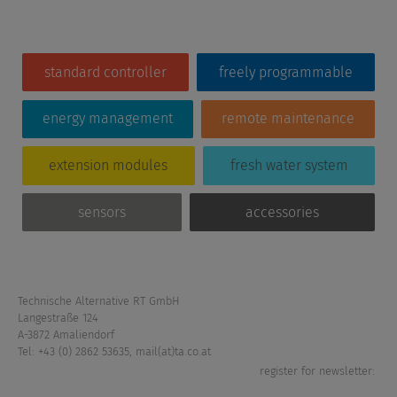
standard controller
freely programmable
energy management
remote maintenance
extension modules
fresh water system
sensors
accessories
Technische Alternative RT GmbH
Langestraße 124
A-3872 Amaliendorf
Tel: +43 (0) 2862 53635
,
mail(at)ta.co.at
register for newsletter: