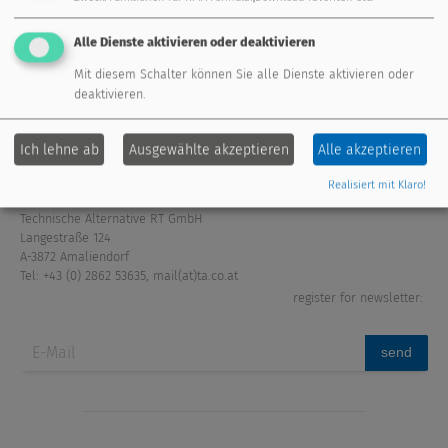
energy management
remote maintenance
Alle Dienste aktivieren oder deaktivieren
extension modules
fresh water system
Mit diesem Schalter können Sie alle Dienste aktivieren oder
deaktivieren.
sensors
accessories
Ich lehne ab
Ausgewählte akzeptieren
Alle akzeptieren
Realisiert mit Klaro!
Technische Alternative RT GmbH
Langestraße 124
A-3872 Amaliendorf
Tel: +43 (0) 2862 53635
,
mail(at)ta.co.at
register for newsletter:
send