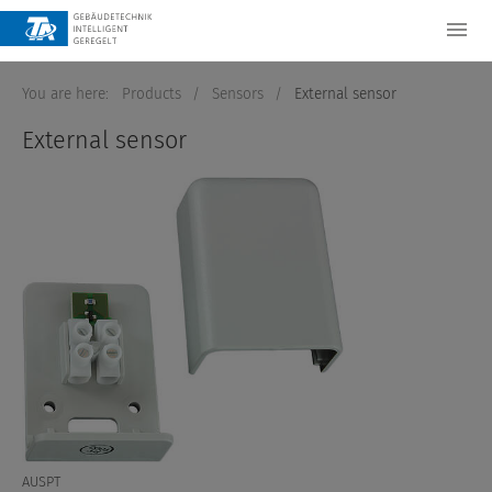
You are here:
Products
/
Sensors
/
External sensor
External sensor
AUSPT