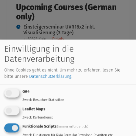
Upcoming Courses (German
only)
Einsteigerseminar UVR16x2 inkl.
Visualisierung (3 Tage)
in 50823 Köln
Details
Einsteigerseminar UVR16x2 inkl.
Einwilligung in die
Visualisierung (3 Tage)
Datenverarbeitung
in 3872 Amaliendorf
Details
Einsteigerseminar UVR16x2 inkl.
Ohne Cookies geht es nicht.
Um mehr zu erfahren, lesen Sie
Visualisierung (3 Tage)
bitte unsere
Datenschutzerklärung
.
in 3872 Amaliendorf
Details
GA4
Zweck
:
Besucher-Statistiken
Leaflet Maps
Zweck
:
Kartendienst
standard controller
freely programmable
Funktionale Scripts
(immer erforderlich)
Zweck
:
Funktionen für RMA Formular,Download Favoriten etc.