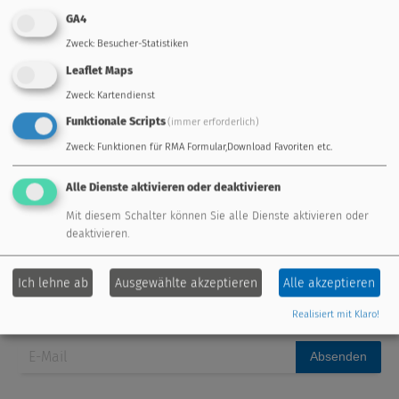
Standardregler
Frei programmierbar
GA4
Zweck
:
Besucher-Statistiken
Energiemanagement
Fernwartung
Leaflet Maps
Zweck
:
Kartendienst
Erweiterungsmodule
Frischwassersystem
Funktionale Scripts
(immer erforderlich)
Sensoren
Zubehör
Zweck
:
Funktionen für RMA Formular,Download Favoriten etc.
Alle Dienste aktivieren oder deaktivieren
Mit diesem Schalter können Sie alle Dienste aktivieren oder
deaktivieren.
Technische Alternative RT GmbH
Langestraße 124
A-3872 Amaliendorf
Ich lehne ab
Ausgewählte akzeptieren
Alle akzeptieren
Tel: +43 (0) 2862 53635
,
mail(at)ta.co.at
für den Newsletter anmelden:
Realisiert mit Klaro!
Absenden