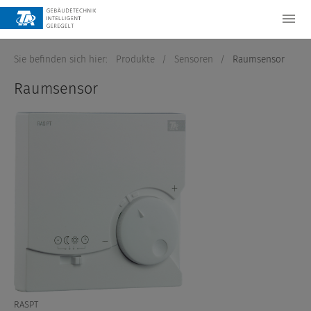
Sie befinden sich hier:
Produkte
/
Sensoren
/
Raumsensor
Raumsensor
RASPT