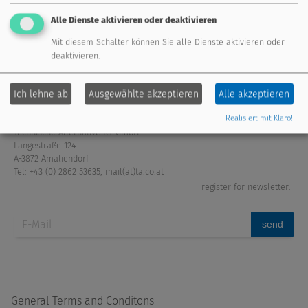
Alle Dienste aktivieren oder deaktivieren
extension modules
fresh water system
Mit diesem Schalter können Sie alle Dienste aktivieren oder
deaktivieren.
sensors
accessories
Ich lehne ab
Ausgewählte akzeptieren
Alle akzeptieren
Realisiert mit Klaro!
Technische Alternative RT GmbH
Langestraße 124
A-3872 Amaliendorf
Tel: +43 (0) 2862 53635
,
mail(at)ta.co.at
register for newsletter:
send
General Terms and Conditons