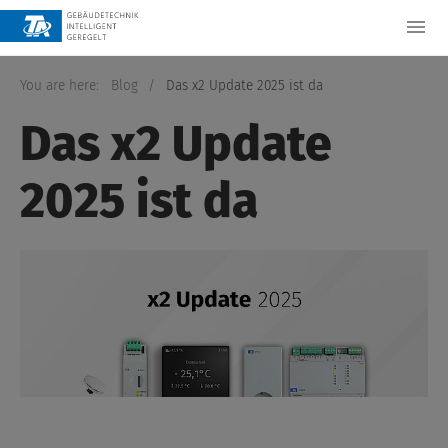
You are here:
Blog
/
Das x2 Update 2025 ist da
Das x2 Update
2025 ist da