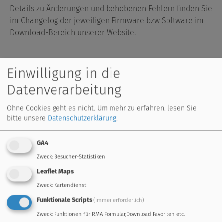
Details zu Änderungen und behobenen Fehlern finden Sie
im Changelog der jeweiligen Firmware bzw Software im
Download-Bereich unserer Website.
Einwilligung in die
created:
02/25/2025
Links
Datenverarbeitung
zur Firmware
Ohne Cookies geht es nicht.
Um mehr zu erfahren, lesen Sie
zur Software
bitte unsere
Datenschutzerklärung
.
CORA Firmware
GA4
Zweck
:
Besucher-Statistiken
Leaflet Maps
Zweck
:
Kartendienst
standard controller
freely programmable
Funktionale Scripts
(immer erforderlich)
energy management
remote maintenance
Zweck
:
Funktionen für RMA Formular,Download Favoriten etc.