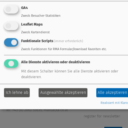
GA4
Zweck
:
Besucher-Statistiken
standard controller
freely programmable
Leaflet Maps
Zweck
:
Kartendienst
energy management
remote maintenance
Funktionale Scripts
(immer erforderlich)
extension modules
fresh water system
Zweck
:
Funktionen für RMA Formular,Download Favoriten etc.
Alle Dienste aktivieren oder deaktivieren
sensors
accessories
Mit diesem Schalter können Sie alle Dienste aktivieren oder
deaktivieren.
Ich lehne ab
Ausgewählte akzeptieren
Alle akzeptieren
Technische Alternative RT GmbH
Langestraße 124
Realisiert mit Klaro
A-3872 Amaliendorf
Tel: +43 (0) 2862 53635
,
mail(at)ta.co.at
register for newsletter: