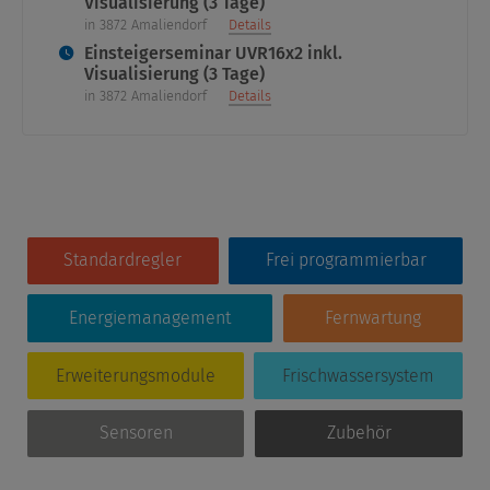
Visualisierung (3 Tage)
in 3872 Amaliendorf
Details
Einsteigerseminar UVR16x2 inkl.
Visualisierung (3 Tage)
in 3872 Amaliendorf
Details
Standardregler
Frei programmierbar
Energiemanagement
Fernwartung
Erweiterungsmodule
Frischwassersystem
Sensoren
Zubehör