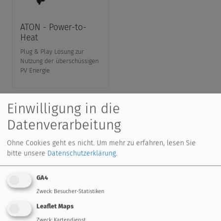
ATON - Power-to-
Heat
Plug & Play Lösung zur
Nutzung der überschüssigen
PV Energie
Einwilligung in die
Datenverarbeitung
Downloads
Ohne Cookies geht es nicht.
Um mehr zu erfahren, lesen Sie
Katalog, Datanorm, Anleitungen, ...
bitte unsere
Datenschutzerklärung
.
weiter
GA4
Zweck
:
Besucher-Statistiken
Leaflet Maps
Zweck
:
Kartendienst