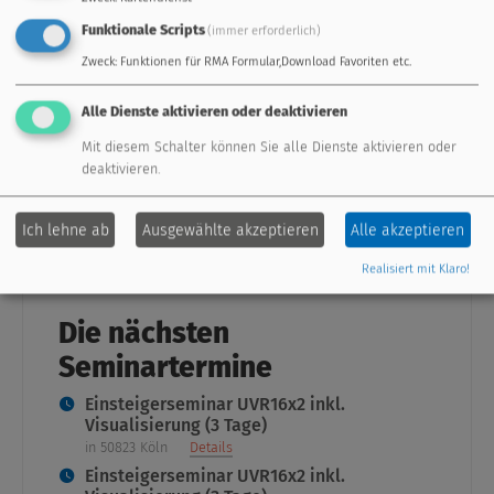
Funktionale Scripts
(immer erforderlich)
Support
Zweck
:
Funktionen für RMA Formular,Download Favoriten etc.
professioneller Support, Seminare, und
Alle Dienste aktivieren oder deaktivieren
Antworten zu häufig gestellten Fragen.
Mit diesem Schalter können Sie alle Dienste aktivieren oder
deaktivieren.
weiter
Ich lehne ab
Ausgewählte akzeptieren
Alle akzeptieren
Realisiert mit Klaro!
Die nächsten
Seminartermine
Einsteigerseminar UVR16x2 inkl.
Visualisierung (3 Tage)
in 50823 Köln
Details
Einsteigerseminar UVR16x2 inkl.