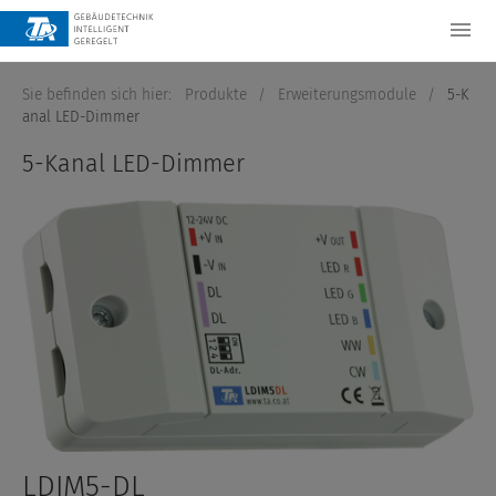
Sie befinden sich hier:
Produkte
/
Erweiterungsmodule
/
5-K
anal LED-Dimmer
5-Kanal LED-Dimmer
LDIM5-DL