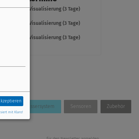
VR16x2 inkl. Visualisierung (3 Tage)
VR16x2 inkl. Visualisierung (3 Tage)
tails
VR16x2 inkl. Visualisierung (3 Tage)
tails
akzeptieren
Frischwassersystem
Sensoren
Zubehör
siert mit Klaro!
für den Newsletter anmelden: