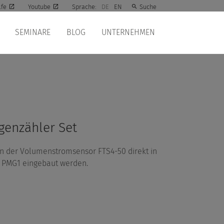
lfe
Youtube
Sprache:
DE
EN
Suche
SEMINARE
BLOG
UNTERNEHMEN
enzähler Set
n der Volumenstromsensor FTS4-50 direkt in
 PMG1 eingebaut werden.