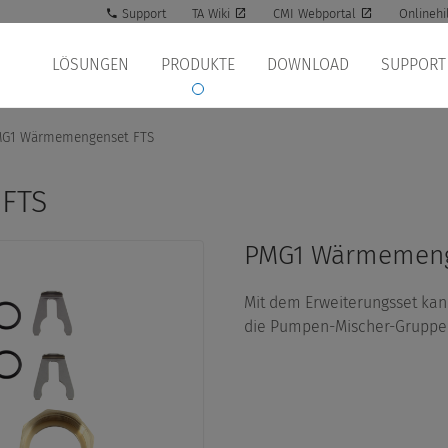
Support
TA Wiki
CMI Webportal
Onlinehi
LÖSUNGEN
PRODUKTE
DOWNLOAD
SUPPORT
G1 Wärmemengenset FTS
FTS
PMG1 Wärmemeng
Mit dem Erweiterungsset kan
die Pumpen-Mischer-Gruppe