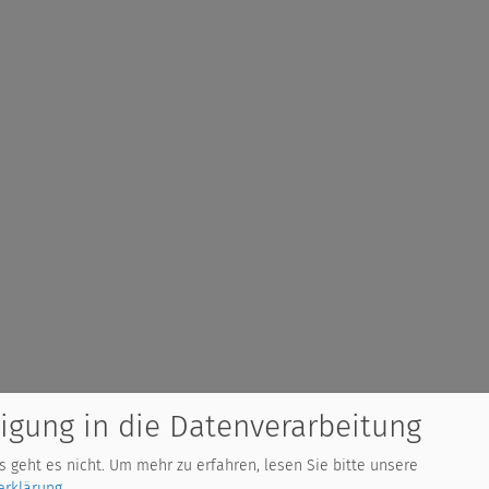
ligung in die Datenverarbeitung
 geht es nicht.
Um mehr zu erfahren, lesen Sie bitte unsere
Support
Die nächsten 
erklärung
.