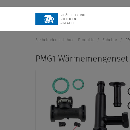
Sie befinden sich hier:
Produkte
/
Zubehör
/
PM
PMG1 Wärmemengenset 