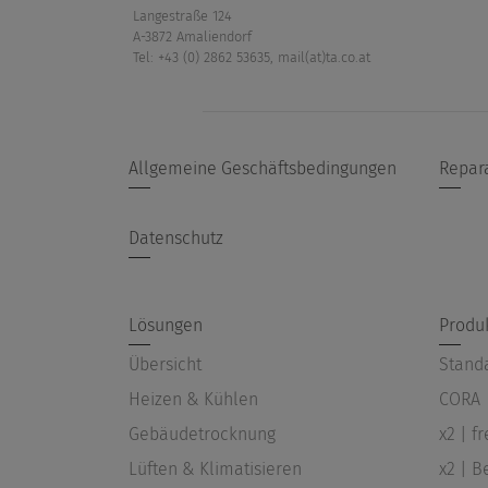
Langestraße 124
A-3872 Amaliendorf
Tel: +43 (0) 2862 53635
,
mail(at)ta.co.at
Allgemeine Geschäftsbedingungen
Repar
Datenschutz
Lösungen
Produ
Übersicht
Stand
Heizen & Kühlen
CORA
Gebäudetrocknung
x2 | f
Lüften & Klimatisieren
x2 | B