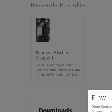
Passende Produkte
Pumpen-Mischer-
Gruppe 1
Die neue Pumpen-Mischer-
Gruppe kommuniziert via CORA
mit der UVR610 oder UVR16x2.
Einwil
Ohne Cookies
Downloads
Datenschutz