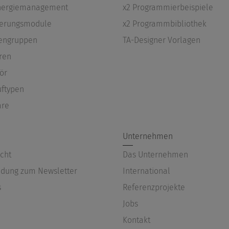
Energiemanagement
x2 Programmierbeispiele
terungsmodule
x2 Programmbibliothek
engruppen
TA-Designer Vorlagen
ren
ör
uftypen
are
Unternehmen
cht
Das Unternehmen
dung zum Newsletter
International
s
Referenzprojekte
Jobs
Kontakt