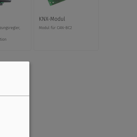
KNX-Modul
zungsregler,
Modul für CAN-BC2
tion