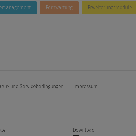
iemanagement
Fernwartung
Erweiterungsmodule
atur- und Servicebedingungen
Impressum
kte
Download