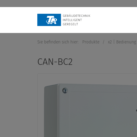
Sie befinden sich hier:
Produkte
/
x2 | Bedienung 
CAN-BC2