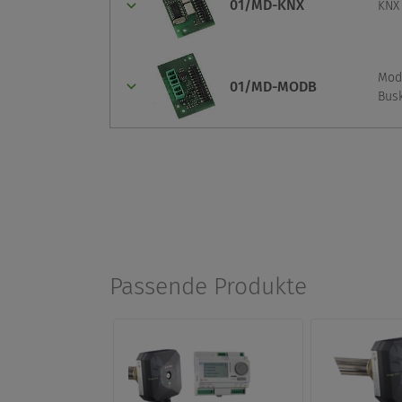
01/MD-KNX
KNX 
Mod
01/MD-MODB
Busk
Passende Produkte