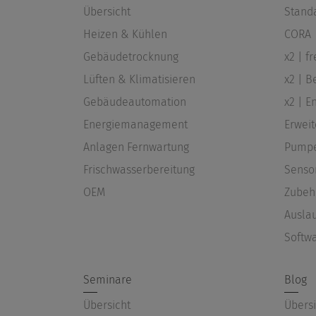
Übersicht
Stand
Heizen & Kühlen
CORA
Gebäudetrocknung
x2 | f
Lüften & Klimatisieren
x2 | B
Gebäudeautomation
x2 | 
Energiemanagement
Erwei
Anlagen Fernwartung
Pump
Frischwasserbereitung
Senso
OEM
Zubeh
Ausla
Softw
Seminare
Blog
Übersicht
Übersi