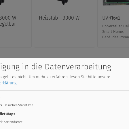
 3000 W
Heizstab - 3000 W
UVR16x2
regelbar
Universeller Hei
Smart Home,
Gebäudeautoma
ligung in die Datenverarbeitung
 geht es nicht.
Um mehr zu erfahren, lesen Sie bitte unsere
erklärung
.
4
ck
:
Besucher-Statistiken
V
flet Maps
ck
:
Kartendienst