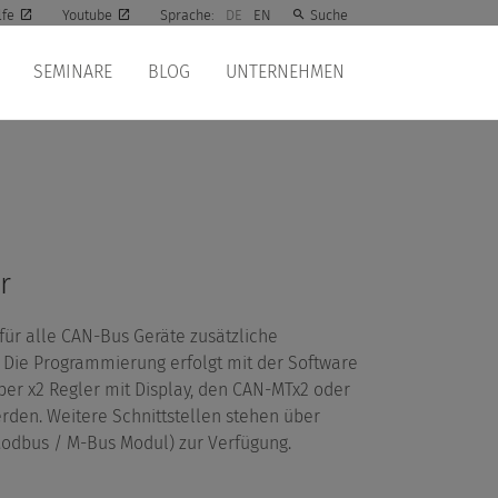
lfe
Youtube
Sprache:
DE
EN
Suche
SEMINARE
BLOG
UNTERNEHMEN
r
für alle CAN-Bus Geräte zusätzliche
. Die Programmierung erfolgt mit der Software
er x2 Regler mit Display, den CAN-MTx2 oder
rden. Weitere Schnittstellen stehen über
odbus / M-Bus Modul) zur Verfügung.