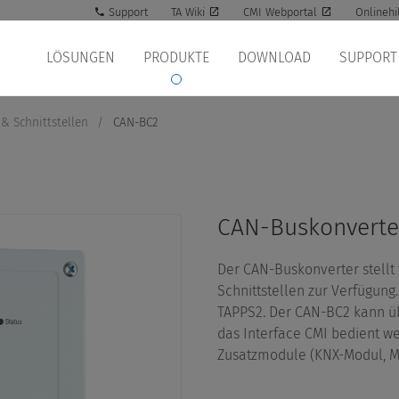
Support
TA Wiki
CMI Webportal
Onlinehi
LÖSUNGEN
PRODUKTE
DOWNLOAD
SUPPORT
& Schnittstellen
/
CAN-BC2
CAN-Buskonverte
Der CAN-Buskonverter stellt 
Schnittstellen zur Verfügung
TAPPS2. Der CAN-BC2 kann üb
das Interface CMI bedient we
Zusatzmodule (KNX-Modul, M