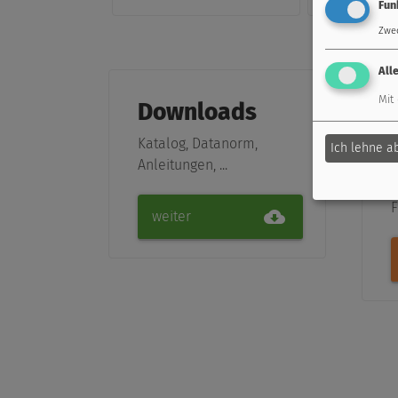
Fun
Zwe
All
Mit
Downloads
Katalog, Datanorm,
p
Ich lehne a
Anleitungen, ...
S
z
F
weiter