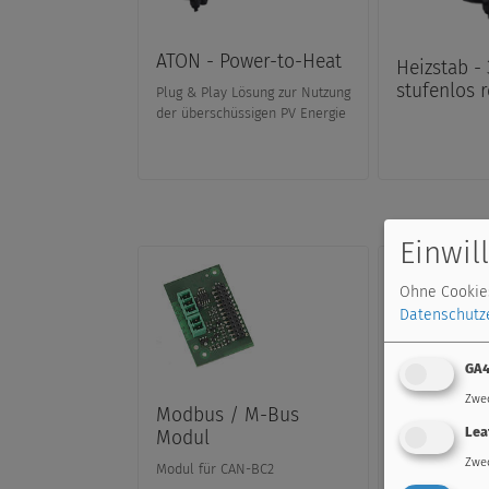
ATON - Power-to-Heat
Heizstab -
stufenlos 
Plug & Play Lösung zur Nutzung
der überschüssigen PV Energie
Einwil
Ohne Cookies
Datenschutz
GA
Zwe
Modbus / M-Bus
Netzteil 12
Lea
Modul
Zwe
Modul für CAN-BC2