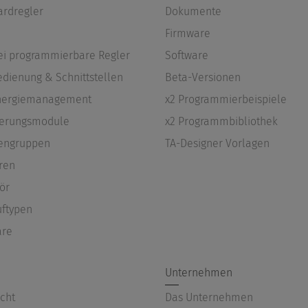
ardregler
Dokumente
Firmware
rei programmierbare Regler
Software
edienung & Schnittstellen
Beta-Versionen
Energiemanagement
x2 Programmierbeispiele
terungsmodule
x2 Programmbibliothek
engruppen
TA-Designer Vorlagen
ren
ör
uftypen
are
Unternehmen
cht
Das Unternehmen