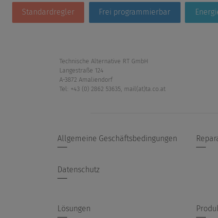
Standardregler
Frei programmierbar
Energ
Technische Alternative RT GmbH
Langestraße 124
A-3872 Amaliendorf
Tel: +43 (0) 2862 53635
,
mail(at)ta.co.at
Allgemeine Geschäftsbedingungen
Repar
Datenschutz
Lösungen
Produ